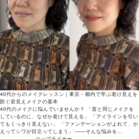
40代からのメイクレッスン｜東京・都内で学ぶ老け見えを
防ぐ若見えメイクの基本
40代のメイクに悩んでいませんか？ 「昔と同じメイクを
しているのに、なぜか老けて見える」 「アイラインを引い
てもくっきり見えない」 「ファンデーションがよれて、か
えってシワが目立ってしまう」 ——そんな悩みを…
リップライナー